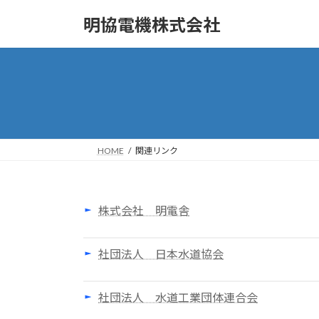
コ
ナ
明協電機株式会社
ン
ビ
テ
ゲ
ン
ー
ツ
シ
へ
ョ
ス
ン
キ
に
ッ
移
HOME
関連リンク
プ
動
株式会社 明電舎
社団法人 日本水道協会
社団法人 水道工業団体連合会