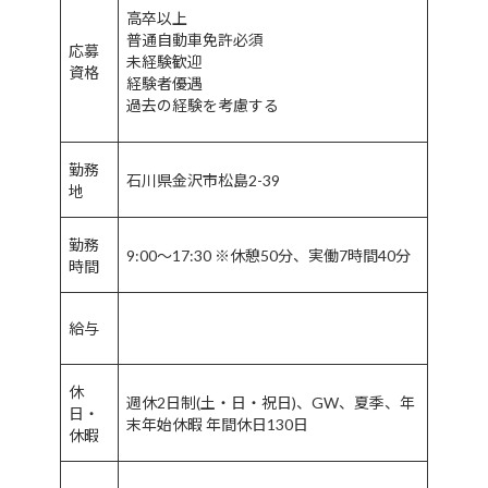
高卒以上
普通自動車免許必須
応募
未経験歓迎
資格
経験者優遇
過去の経験を考慮する
勤務
石川県金沢市松島2-39
地
勤務
9:00〜17:30 ※休憩50分、実働7時間40分
時間
給与
休
週休2日制(土・日・祝日)、GW、夏季、年
日・
末年始休暇 年間休日130日
休暇