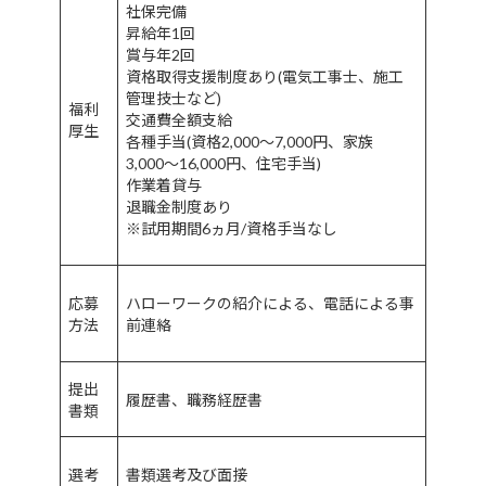
社保完備
昇給年1回
賞与年2回
資格取得支援制度あり(電気工事士、施工
管理技士など)
福利
交通費全額支給
厚生
各種手当(資格2,000〜7,000円、家族
3,000〜16,000円、住宅手当)
作業着貸与
退職金制度あり
※試用期間6ヵ月/資格手当なし
応募
ハローワークの紹介による、電話による事
方法
前連絡
提出
履歴書、職務経歴書
書類
選考
書類選考及び面接