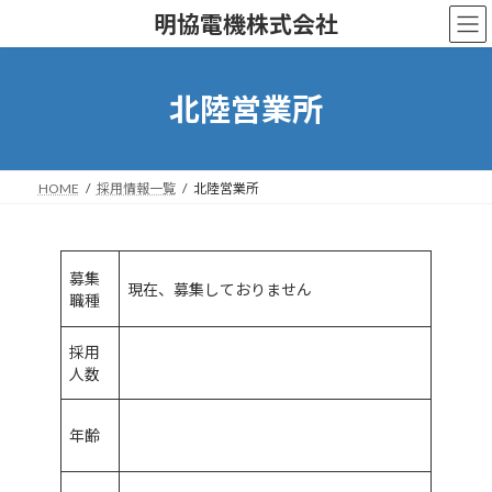
コ
ナ
明協電機株式会社
ン
ビ
テ
ゲ
ン
ー
ツ
シ
北陸営業所
へ
ョ
ス
ン
キ
に
ッ
移
HOME
採用情報一覧
北陸営業所
プ
動
募集
現在、募集しておりません
職種
採用
人数
年齢