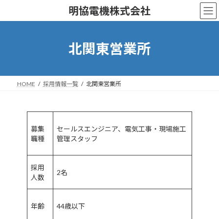
コ
ナ
明協電機株式会社
ン
ビ
テ
ゲ
ン
ー
ツ
シ
北関東営業所
へ
ョ
ス
ン
キ
に
ッ
移
HOME
採用情報一覧
北関東営業所
プ
動
募集
セールスエンジニア、電気工事・現場施工
職種
管理スタッフ
採用
2名
人数
年齢
44歳以下