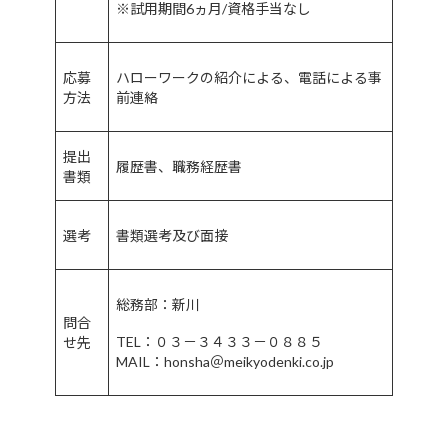
※試用期間6ヵ月/資格手当なし
応募
ハローワークの紹介による、電話による事
方法
前連絡
提出
履歴書、職務経歴書
書類
選考
書類選考及び面接
総務部：新川
問合
TEL：０３－３４３３－０８８５
せ先
MAIL：honsha＠meikyodenki.co.jp