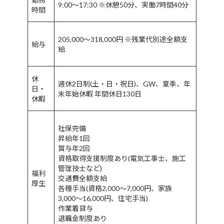
9:00〜17:30 ※休憩50分、実働7時間40分
時間
205,000〜318,000円 ※残業代別途全額支
給与
給
休
週休2日制(土・日・祝日)、GW、夏季、年
日・
末年始休暇 年間休日130日
休暇
社保完備
昇給年1回
賞与年2回
資格取得支援制度あり(電気工事士、施工
管理技士など)
福利
交通費全額支給
厚生
各種手当(資格2,000〜7,000円、家族
3,000〜16,000円、住宅手当)
作業着貸与
退職金制度あり